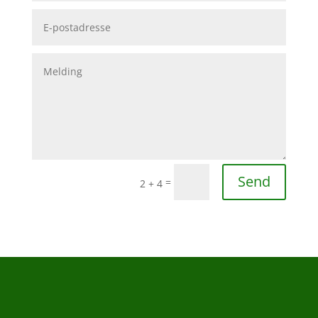
Send
=
2 + 4